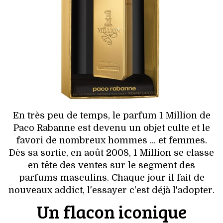
HIGH TECH
MAISON
AUTO
LIEUX TENDANCES
BEAUTÉ
En très peu de temps, le parfum 1 Million de
MODE DE RUE
Paco Rabanne est devenu un objet culte et le
favori de nombreux hommes ... et femmes.
JEUNES CRÉATEURS
Dès sa sortie, en août 2008, 1 Million se classe
en tête des ventes sur le segment des
HISTOIRE DES MARQUES
parfums masculins. Chaque jour il fait de
nouveaux addict, l'essayer c'est déjà l'adopter.
DÉCO
Un flacon iconique