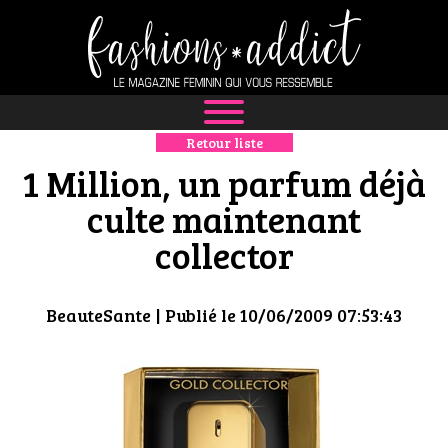
Retour liste
NEWS
1 Million, un parfum déjà
MODE
culte maintenant
collector
LUXE
DÉFILÉS
BeauteSante
| Publié le 10/06/2009 07:53:43
BOUTIQUE
CULTURE