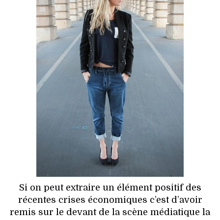
HIGH TECH
MAISON
AUTO
LIEUX TENDANCES
BEAUTÉ
MODE DE RUE
JEUNES CRÉATEURS
HISTOIRE DES MARQUES
Si on peut extraire un élément positif des
DÉCO
récentes crises économiques c’est d’avoir
remis sur le devant de la scène médiatique la