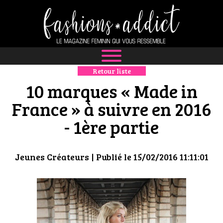
Retour liste
NEWS
10 marques « Made in
MODE
France » à suivre en 2016
- 1ère partie
LUXE
DÉFILÉS
Jeunes Créateurs
| Publié le 15/02/2016 11:11:01
BOUTIQUE
CULTURE