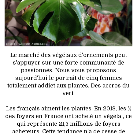
HIGH TECH
MAISON
AUTO
LIEUX TENDANCES
Le marché des végétaux d'ornements peut
BEAUTÉ
s'appuyer sur une forte communauté de
passionnés. Nous vous proposons
MODE DE RUE
aujourd'hui le portrait de cinq femmes
totalement addict aux plantes. Des accros du
JEUNES CRÉATEURS
vert.
HISTOIRE DES MARQUES
Les français aiment les plantes. En 2018, les ¾
des foyers en France ont acheté un végétal, ce
DÉCO
qui représente 21,3 millions de foyers
acheteurs. Cette tendance n'a de cesse de