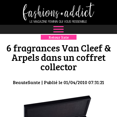
Retour liste
NEWS
6 fragrances Van Cleef &
MODE
Arpels dans un coffret
collector
LUXE
DÉFILÉS
BeauteSante
| Publié le 01/04/2010 07:31:21
BOUTIQUE
CULTURE