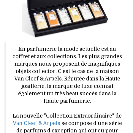
HIGH TECH
MAISON
AUTO
LIEUX TENDANCES
En parfumerie la mode actuelle est au
coffret et aux collections. Les plus grandes
BEAUTÉ
marques nous proposent de magnifiques
objets collector. C'est le cas de la maison
MODE DE RUE
Van Cleef & Arpels. Réputée dans la Haute
joaillerie, la marque de luxe connait
JEUNES CRÉATEURS
également un très beau succès dans la
Haute parfumerie.
HISTOIRE DES MARQUES
La nouvelle "Collection Extraordinaire" de
DÉCO
Van Cleef & Arpels
se compose d’une série
de parfums d’exception qui ont eu pour