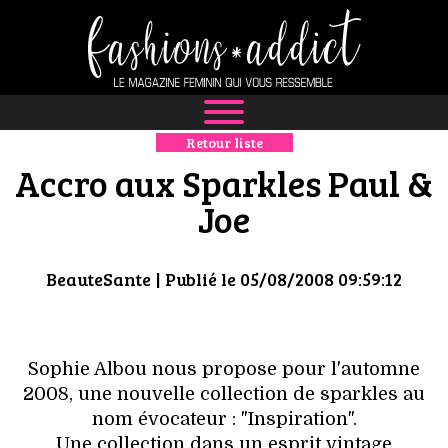
Retour liste
NEWS
Accro aux Sparkles Paul &
MODE
Joe
LUXE
BeauteSante
| Publié le 05/08/2008 09:59:12
DÉFILÉS
BOUTIQUE
Sophie Albou nous propose pour l'automne
2008, une nouvelle collection de sparkles au
CULTURE
nom évocateur : "Inspiration".
Une collection dans un esprit vintage