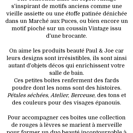
HIGH TECH
s'inspirant de motifs anciens comme une
vieille assiette ou une étoffe patinée dénichée
MAISON
dans un Marché aux Puces, ou bien encore un
motif pioché sur un coussin Vintage issu
AUTO
d'une brocante.
LIEUX TENDANCES
On aime les produits beauté Paul & Joe car
leurs designs sont irrésistibles, ils sont ainsi
BEAUTÉ
autant d'objets décos qui enrichissent votre
salle de bain.
MODE DE RUE
Ces petites boites renferment des fards
poudre dont les noms sont des histoires.
JEUNES CRÉATEURS
Pétales séchées
,
Atelier
,
Berceuse
, des tons et
des couleurs pour des visages épanouis.
HISTOIRE DES MARQUES
Pour accompagner ces boites une collection
DÉCO
de rouges à lèvres se marient à merveille
pour former un duo beauté incontournable à