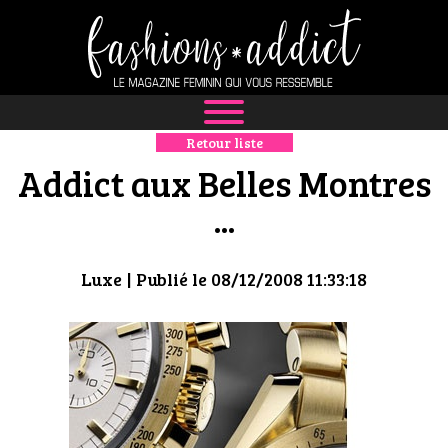
Retour liste
NEWS
Addict aux Belles Montres
MODE
...
LUXE
Luxe
| Publié le 08/12/2008 11:33:18
DÉFILÉS
BOUTIQUE
CULTURE