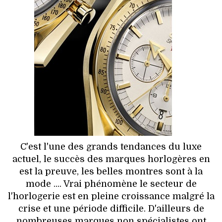
HIGH TECH
MAISON
AUTO
LIEUX TENDANCES
BEAUTÉ
MODE DE RUE
C'est l'une des grands tendances du luxe
JEUNES CRÉATEURS
actuel, le succès des marques horlogères en
est la preuve, les belles montres sont à la
HISTOIRE DES MARQUES
mode .... Vrai phénomène le secteur de
l'horlogerie est en pleine croissance malgré la
DÉCO
crise et une période difficile. D'ailleurs de
nombreuses marques non spécialistes ont