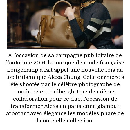
HIGH TECH
MAISON
AUTO
LIEUX TENDANCES
A l’occasion de sa campagne publicitaire de
BEAUTÉ
l’automne 2016, la marque de mode française
Longchamp a fait appel une nouvelle fois au
MODE DE RUE
top britannique Alexa Chung. Cette dernière a
été shootée par le célèbre photographe de
JEUNES CRÉATEURS
mode Peter Lindbergh. Une deuxième
collaboration pour ce duo, l'occasion de
HISTOIRE DES MARQUES
transformer Alexa en parisienne glamour
arborant avec élégance les modèles phare de
DÉCO
la nouvelle collection.