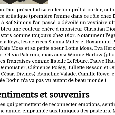
n Dior présentait sa collection prêt-à-porter, aut
ice artistique (première femme dans ce rôle chez 
à Raf Simons l'an passé, a dévoilé un vestiaire ul
de bleu une couleur chère à monsieur Christian Dio
e stars comme toujours chez Dior. Notamment l'ég
cia Keys, les actrices Sienna Miller et Rosamund P
e Moss et sa petite soeur Lottie Moss, Eva Herz
girl Olivia Palermo, mais aussi Winnie Harlow (phot
ques françaises comme Estelle Lefébure, Fauve Haut
Demoustier, Clémence Poésy, Juliette Besson et O
sar, Divines), Aymeline Valade, Camille Rowe, etc .
ée Rodin n'a va pas vu autant de beau monde !
entiments et souvenirs
ces qui permettent de reconnecter émotions, sent
che ample, empruntée aux tuniques des pasteurs, 