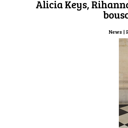
Alicia Keys, Rihanna
bousc
News
| 