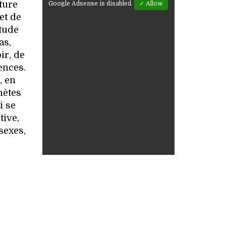
ture
Google Adsense is disabled.
✓ Allow
et de
itude
as,
ir, de
ences.
, en
nètes
i se
tive,
sexes,