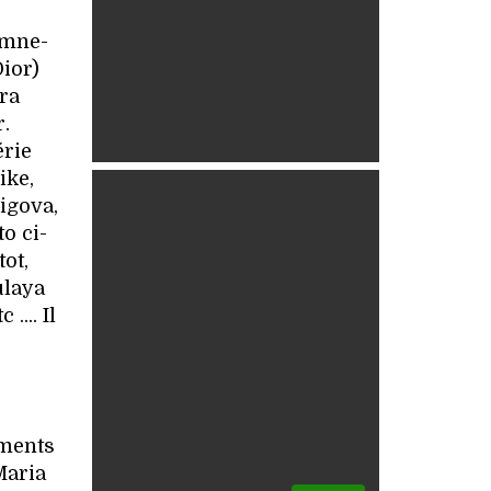
omne-
Dior)
tra
r.
érie
ike,
igova,
o ci-
ot,
ulaya
... Il
iments
Maria