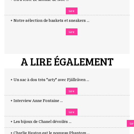
Lire
+ Notre sélection de baskets et sneakers ...
Lire
A LIRE ÉGALEMENT
+ Un sac à dos très "arty" avec Fjällräven ...
Lire
+ Interview Anne Fontaine ...
Lire
+ Les bijoux de Chanel dévoilés ...
Li
+ Charlie Heaton est le nouveau Phantom ...