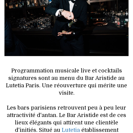
HIGH TECH
MAISON
AUTO
LIEUX TENDANCES
BEAUTÉ
Programmation musicale live et cocktails
MODE DE RUE
signatures sont au menu du Bar Aristide au
Lutetia Paris. Une réouverture qui mérite une
JEUNES CRÉATEURS
visite.
HISTOIRE DES MARQUES
Les bars parisiens retrouvent peu à peu leur
attractivité d'antan. Le Bar Aristide est de ces
DÉCO
lieux élégants qui attirent une clientèle
d'initiés. Situé au
Lutetia
établissement