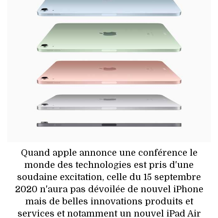
HIGH TECH
MAISON
AUTO
LIEUX TENDANCES
BEAUTÉ
MODE DE RUE
JEUNES CRÉATEURS
Quand apple annonce une conférence le
monde des technologies est pris d'une
HISTOIRE DES MARQUES
soudaine excitation, celle du 15 septembre
2020 n'aura pas dévoilée de nouvel iPhone
DÉCO
mais de belles innovations produits et
services et notamment un nouvel iPad Air