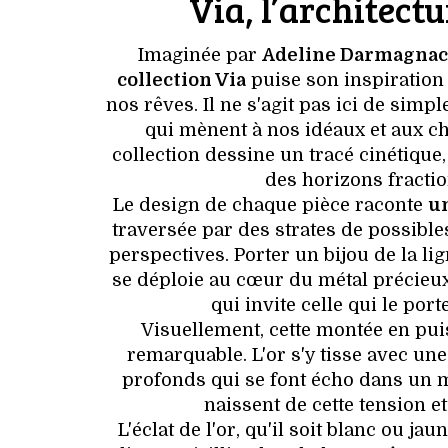
Via, l’architectu
Imaginée par
Adeline Darmagnac
collection Via
puise son inspiration
nos rêves. Il ne s'agit pas ici de si
qui mènent à nos idéaux et aux c
collection dessine un tracé cinétique,
des horizons fracti
Le design de chaque pièce raconte
un
traversée par des strates de possibl
perspectives. Porter un bijou de la lig
se déploie au cœur du métal précieux.
qui invite celle qui le po
Visuellement, cette montée en puis
remarquable. L'or s'y tisse avec un
profonds qui se font écho dans un m
naissent de cette tension e
L'éclat de l'or, qu'il soit blanc ou 