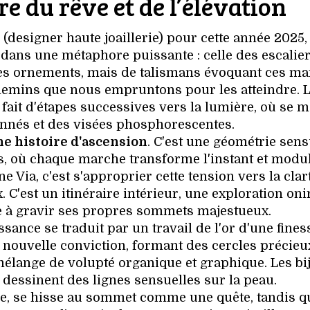
re du rêve et de l’élévation
(designer haute joaillerie) pour cette année 2025
 dans une métaphore puissante : celle des escalie
mples ornements, mais de talismans évoquant ces m
hemins que nous empruntons pour les atteindre. 
 fait d'étapes successives vers la lumière, où se m
onnés et des visées phosphorescentes.
e histoire d'ascension
. C'est une géométrie sens
es, où chaque marche transforme l'instant et modul
ne Via, c'est s'approprier cette tension vers la clar
 C'est un itinéraire intérieur, une exploration oni
rte à gravir ses propres sommets majestueux.
sance se traduit par un travail de l'or d'une fines
e nouvelle conviction, formant des cercles précieu
élange de volupté organique et graphique. Les bi
t dessinent des lignes sensuelles sur la peau.
jaune, se hisse au sommet comme une quête, tandis q