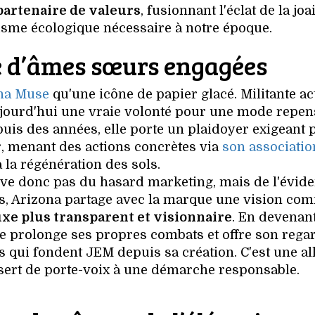
partenaire de valeurs
, fusionnant l'éclat de la joa
tisme écologique nécessaire à notre époque.
 d’âmes sœurs engagées
na Muse
qu'une icône de papier glacé. Militante act
jourd'hui une vraie volonté pour une mode repen
puis des années, elle porte un plaidoyer exigeant 
r, menant des actions concrètes via
son associatio
 la régénération des sols.
ve donc pas du hasard marketing, mais de l'évide
s, Arizona partage avec la marque une vision c
uxe plus transparent et visionnaire
. En devenan
lle prolonge ses propres combats et offre son rega
qui fondent JEM depuis sa création. C'est une al
 sert de porte-voix à une démarche responsable.