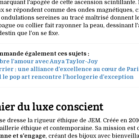
 marquant l'apogée de cette ascension scintillante.
aux se répondent comme des ondes magnétiques, c
 ondulations sereines au tracé maîtrisé donnent le
bague ou collier fait rayonner la peau, dessinant l
estin que l'on se fixe.
mmande également ces sujets :
lèbre l’amour avec Anya Taylor-Joy
rrier : une alliance d’excellence au cœur de Pari
 le pop art rencontre l’horlogerie d’exception
ier du luxe conscient
 se dresse la rigueur éthique de JEM. Créée en 2010
illerie éthique et contemporaine. Sa mission est cl
onne et s'engage
, créant des bijoux avec bienveill