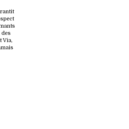
arantit
espect
amants
à des
 Via,
jamais