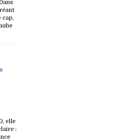
 Dans
réant
 cap,
'aube
s
, elle
aire :
ance