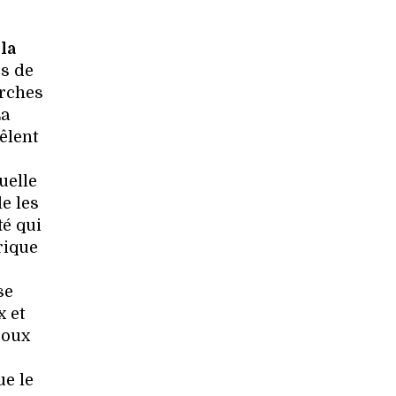
,
la
rs de
arches
La
êlent
uelle
e les
té qui
rique
se
x et
joux
ue le