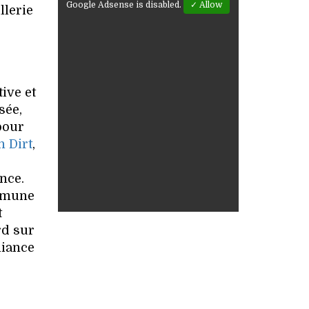
Google Adsense is disabled.
✓ Allow
illerie
ive et
sée,
pour
n Dirt
,
nce.
ommune
t
rd sur
liance