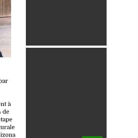
par
nt à
s de
étape
turale
rizona