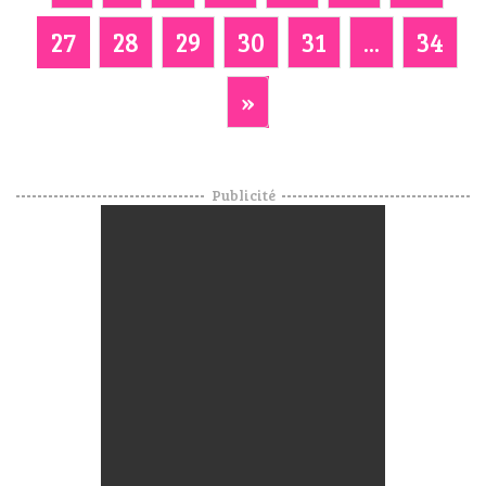
27
28
29
30
31
...
34
»
Publicité