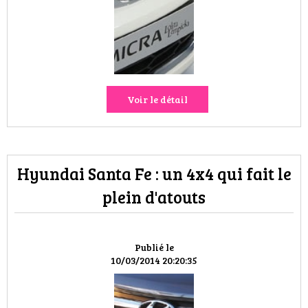
HIGH TECH
MAISON
AUTO
Voir le détail
LIEUX TENDANCES
BEAUTÉ
Hyundai Santa Fe : un 4x4 qui fait le
MODE DE RUE
plein d'atouts
JEUNES CRÉATEURS
HISTOIRE DES MARQUES
Publié le
10/03/2014 20:20:35
DÉCO