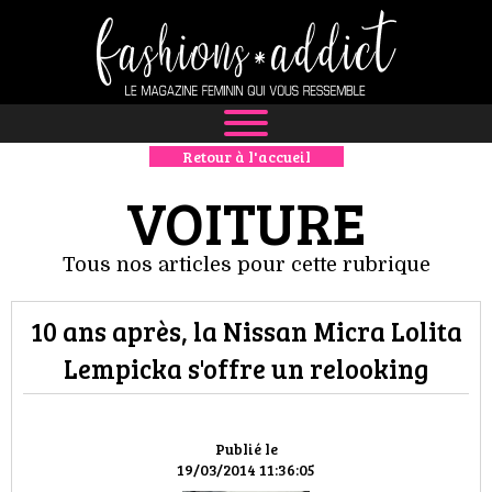
Retour à l'accueil
NEWS
VOITURE
MODE
Tous nos articles pour cette rubrique
LUXE
10 ans après, la Nissan Micra Lolita
DÉFILÉS
Lempicka s'offre un relooking
BOUTIQUE
CULTURE
Publié le
19/03/2014 11:36:05