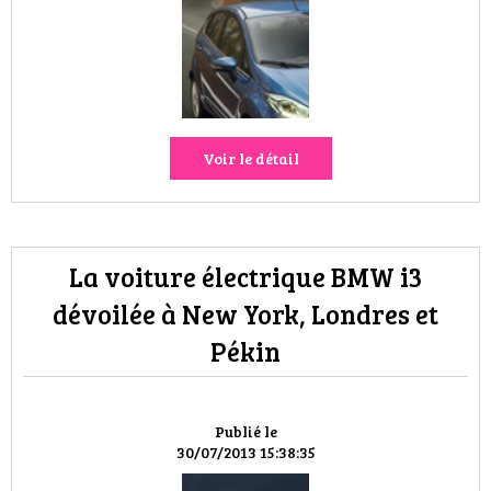
HIGH TECH
MAISON
AUTO
Voir le détail
LIEUX TENDANCES
BEAUTÉ
La voiture électrique BMW i3
MODE DE RUE
dévoilée à New York, Londres et
JEUNES CRÉATEURS
Pékin
HISTOIRE DES MARQUES
Publié le
DÉCO
30/07/2013 15:38:35