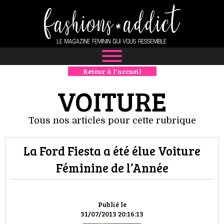
Retour à l'accueil
NEWS
VOITURE
MODE
Tous nos articles pour cette rubrique
LUXE
La Ford Fiesta a été élue Voiture
DÉFILÉS
Féminine de l’Année
BOUTIQUE
CULTURE
Publié le
31/07/2013 20:16:13