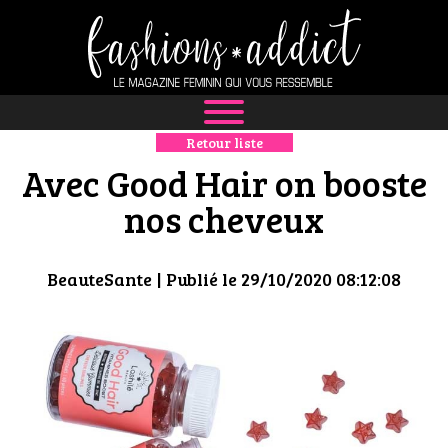
Retour liste
NEWS
Avec Good Hair on booste
MODE
nos cheveux
LUXE
BeauteSante
| Publié le 29/10/2020 08:12:08
DÉFILÉS
BOUTIQUE
CULTURE