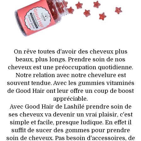
HIGH TECH
MAISON
AUTO
LIEUX TENDANCES
On rêve toutes d'avoir des cheveux plus
beaux, plus longs. Prendre soin de nos
BEAUTÉ
cheveux est une préoccupation quotidienne.
Notre relation avec notre chevelure est
MODE DE RUE
souvent tendue. Avec les gummies vitaminés
de Good Hair ont leur offre un coup de boost
JEUNES CRÉATEURS
appréciable.
Avec Good Hair de Lashilé prendre soin de
HISTOIRE DES MARQUES
ses cheveux va devenir un vrai plaisir, c'est
simple et facile, presque ludique. En effet il
DÉCO
suffit de sucer des gommes pour prendre
soin de cheveux. Pas besoin d'accessoires, de