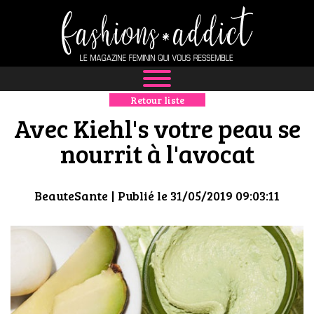
Retour liste
NEWS
Avec Kiehl's votre peau se
MODE
nourrit à l'avocat
LUXE
BeauteSante
| Publié le 31/05/2019 09:03:11
DÉFILÉS
BOUTIQUE
CULTURE