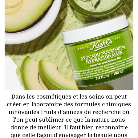
HIGH TECH
MAISON
AUTO
LIEUX TENDANCES
BEAUTÉ
MODE DE RUE
JEUNES CRÉATEURS
Dans les cosmétiques et les soins on peut
créer en laboratoire des formules chimiques
HISTOIRE DES MARQUES
innovantes fruits d'années de recherche où
l'on peut sublimer ce que la nature nous
DÉCO
donne de meilleur. Il faut bien reconnaître
que cette façon d'envisager la beauté nous