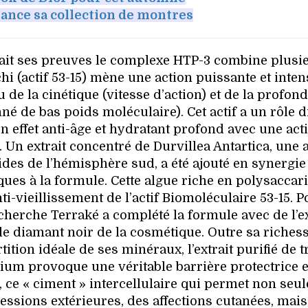
lance sa collection de montres
a fait ses preuves le complexe HTP-3 combine plusi
i (actif 53-15) mène une action puissante et inten
 de la cinétique (vitesse d’action) et de la profon
é de bas poids moléculaire). Cet actif a un rôle d
un effet anti-âge et hydratant profond avec une act
 Un extrait concentré de Durvillea Antartica, une 
des de l’hémisphère sud, a été ajouté en synergie 
ues à la formule. Cette algue riche en polysaccari
ti-vieillissement de l’actif Biomoléculaire 53-15. P
cherche Terraké a complété la formule avec de l’ex
able diamant noir de la cosmétique. Outre sa riches
ition idéale de ses minéraux, l’extrait purifié de t
lcium provoque une véritable barrière protectrice 
 ce « ciment » intercellulaire qui permet non seu
ressions extérieures, des affections cutanées, mais