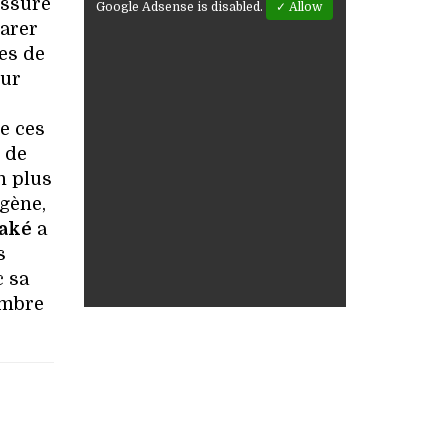
essure
Google Adsense is disabled.
✓ Allow
arer
es de
our
de ces
 de
n plus
agène,
aké
a
s
c sa
ombre