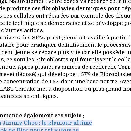
t. Naturellement votre corps va réparer cette bl
 de produire ces
fibroblastes dermiques
pour rép
ès ces cellules ont réparées par exemple des disqu
 cette technique se démocratise et se développe p
d'autres actions.
nivers des SPAs prestigieux, a travaillé à partir 
lulaire pour éradiquer définitivement le processus
e peau jeune se répare plus vite car elle possède u
, ce sont les Fibroblastes qui fournissent le coll
t tendue. Après plusieurs années de recherche
Terr
revet déposé) qui développe + 57% de Fibroblaste
 concentration de 1,5% dans une base neutre. Ave
LAST Terraké met à disposition du plus grand n
avancées scientifiques.
mmande également ces sujets :
Jimmy Choo : le glamour ultime
ok de Dior pour cet automne