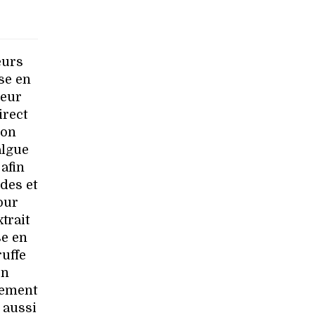
eurs
se en
deur
irect
ion
algue
afin
des et
our
trait
se en
ruffe
en
lement
 aussi