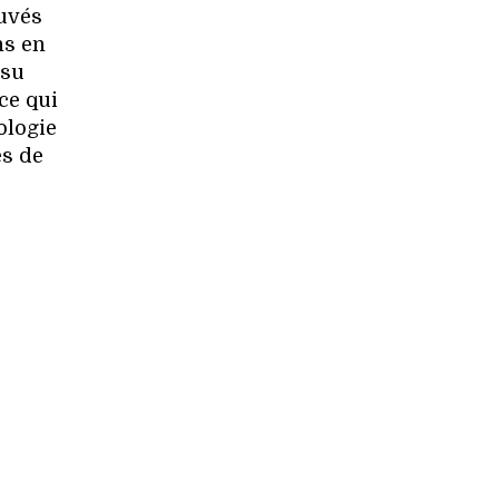
uvés
ns en
 su
ce qui
ologie
es de