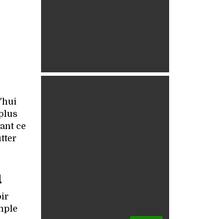
'hui
 plus
ant ce
tter
u
ir
mple