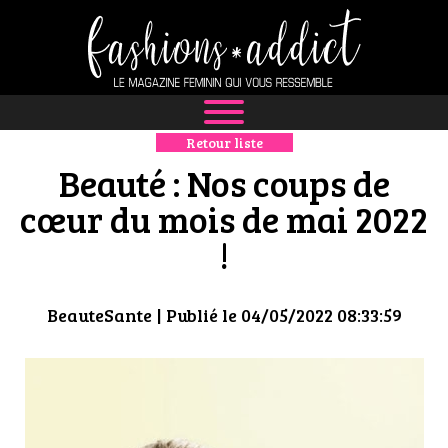
Retour liste
NEWS
Beauté : Nos coups de
MODE
cœur du mois de mai 2022
!
LUXE
DÉFILÉS
BeauteSante
| Publié le 04/05/2022 08:33:59
BOUTIQUE
CULTURE