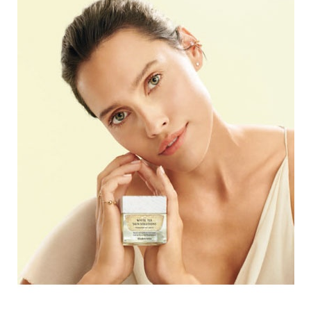
HIGH TECH
MAISON
AUTO
LIEUX TENDANCES
BEAUTÉ
MODE DE RUE
JEUNES CRÉATEURS
HISTOIRE DES MARQUES
DÉCO