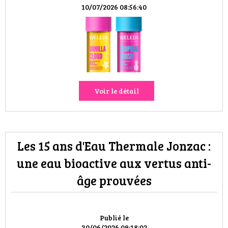
HIGH TECH
10/07/2026 08:56:40
MAISON
AUTO
LIEUX TENDANCES
Voir le détail
BEAUTÉ
MODE DE RUE
Les 15 ans d'Eau Thermale Jonzac :
JEUNES CRÉATEURS
une eau bioactive aux vertus anti-
âge prouvées
HISTOIRE DES MARQUES
DÉCO
Publié le
30/06/2026 09:18:02