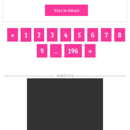
Voir le détail
«
1
2
3
4
5
6
7
8
9
...
196
»
Publicité