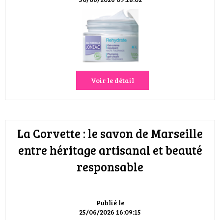
VOYAGES & LOISIRS
Voir le détail
La Corvette : le savon de Marseille
entre héritage artisanal et beauté
responsable
Publié le
25/06/2026 16:09:15