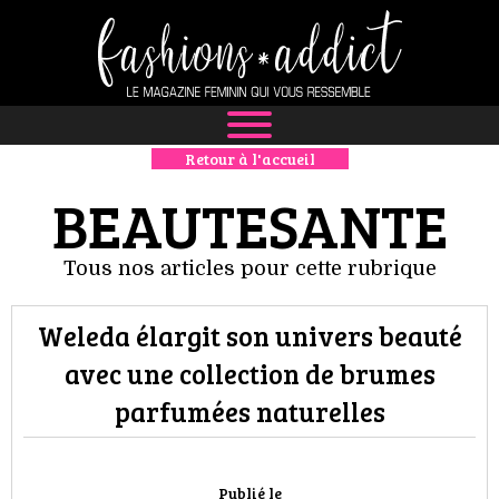
Retour à l'accueil
NEWS
BEAUTESANTE
MODE
Tous nos articles pour cette rubrique
LUXE
Weleda élargit son univers beauté
DÉFILÉS
avec une collection de brumes
BOUTIQUE
parfumées naturelles
CULTURE
Publié le