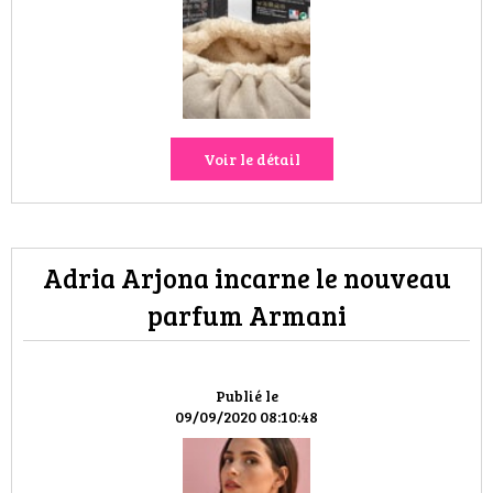
HIGH TECH
MAISON
AUTO
Voir le détail
LIEUX TENDANCES
BEAUTÉ
Adria Arjona incarne le nouveau
MODE DE RUE
parfum Armani
JEUNES CRÉATEURS
HISTOIRE DES MARQUES
Publié le
09/09/2020 08:10:48
DÉCO