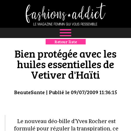
Retour liste
NEWS
Bien protégée avec les
MODE
huiles essentielles de
Vetiver d'Haïti
LUXE
DÉFILÉS
BeauteSante
| Publié le 09/07/2009 11:36:15
BOUTIQUE
CULTURE
Le nouveau déo-bille d'Yves Rocher est
formulé pour réguler la transpiration, ce