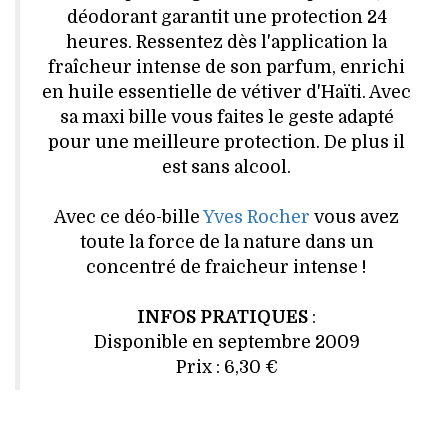
HIGH TECH
déodorant garantit une protection 24
heures. Ressentez dès l'application la
MAISON
fraîcheur intense de son parfum, enrichi
en huile essentielle de vétiver d'Haïti. Avec
AUTO
sa maxi bille vous faites le geste adapté
pour une meilleure protection. De plus il
LIEUX TENDANCES
est sans alcool.
BEAUTÉ
Avec ce déo-bille
Yves Rocher
vous avez
toute la force de la nature dans un
MODE DE RUE
concentré de fraicheur intense !
JEUNES CRÉATEURS
INFOS PRATIQUES
:
Disponible en septembre 2009
HISTOIRE DES MARQUES
Prix : 6,30 €
DÉCO