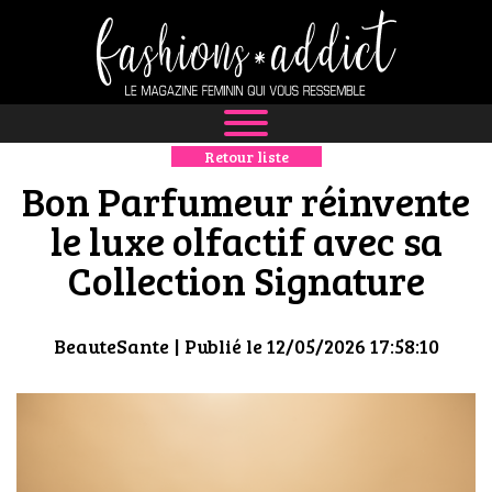
Retour liste
NEWS
Bon Parfumeur réinvente
MODE
le luxe olfactif avec sa
Collection Signature
LUXE
DÉFILÉS
BeauteSante
| Publié le 12/05/2026 17:58:10
BOUTIQUE
CULTURE