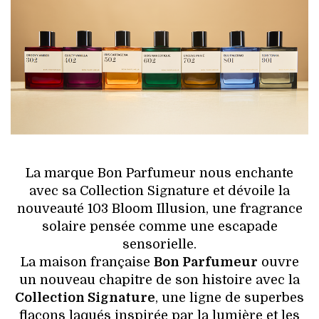
HIGH TECH
MAISON
AUTO
LIEUX TENDANCES
BEAUTÉ
La marque Bon Parfumeur nous enchante
MODE DE RUE
avec sa Collection Signature et dévoile la
nouveauté 103 Bloom Illusion, une fragrance
JEUNES CRÉATEURS
solaire pensée comme une escapade
sensorielle.
HISTOIRE DES MARQUES
La maison française
Bon Parfumeur
ouvre
un nouveau chapitre de son histoire avec la
DÉCO
Collection Signature
, une ligne de superbes
flacons laqués inspirée par la lumière et les