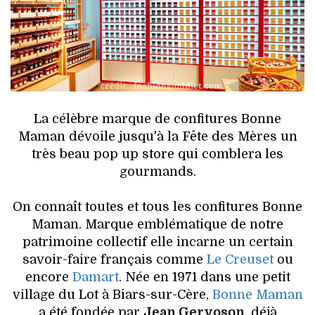
HIGH TECH
MAISON
AUTO
LIEUX TENDANCES
La célèbre marque de confitures Bonne
Maman dévoile jusqu'à la Fête des Mères un
BEAUTÉ
très beau pop up store qui comblera les
gourmands.
MODE DE RUE
On connaît toutes et tous les confitures Bonne
JEUNES CRÉATEURS
Maman. Marque emblématique de notre
patrimoine collectif elle incarne un certain
HISTOIRE DES MARQUES
savoir-faire français comme
Le Creuset
ou
encore
Damart
. Née en 1971 dans une petit
DÉCO
village du Lot à Biars-sur-Cère,
Bonne Maman
a été fondée par
Jean Gervoson
, déjà