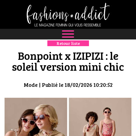
Retour liste
NEWS
Bonpoint x IZIPIZI : le
MODE
soleil version mini chic
LUXE
Mode
| Publié le 18/02/2026 10:20:52
DÉFILÉS
BOUTIQUE
CULTURE