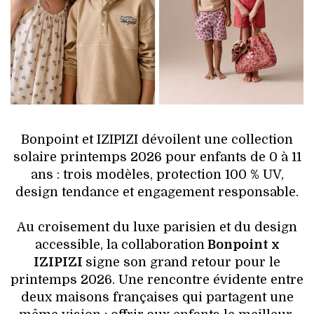
HIGH TECH
MAISON
AUTO
LIEUX TENDANCES
Bonpoint et IZIPIZI dévoilent une collection
BEAUTÉ
solaire printemps 2026 pour enfants de 0 à 11
ans : trois modèles, protection 100 % UV,
MODE DE RUE
design tendance et engagement responsable.
JEUNES CRÉATEURS
Au croisement du luxe parisien et du design
accessible, la collaboration
Bonpoint x
HISTOIRE DES MARQUES
IZIPIZI
signe son grand retour pour le
printemps 2026. Une rencontre évidente entre
DÉCO
deux maisons françaises qui partagent une