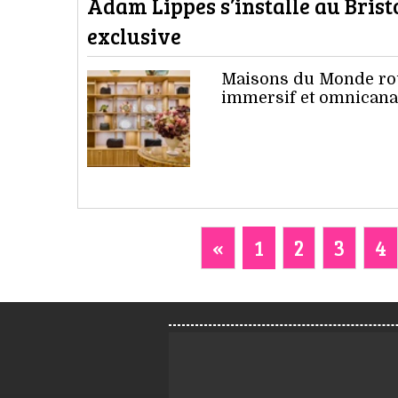
Adam Lippes s’installe au Bris
exclusive
Maisons du Monde rou
immersif et omnicanal
«
1
2
3
4