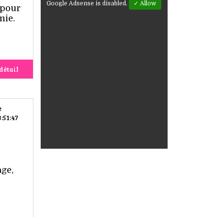
Google Adsense is disabled.
✓ Allow
 pour
mie.
détail
e
:51:47
age,