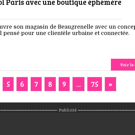
tol Paris avec une boutique éphémère
vre son magasin de Beaugrenelle avec un conce
 pensé pour une clientèle urbaine et connectée.
Voir le 
5
6
7
8
9
...
75
»
Publicité