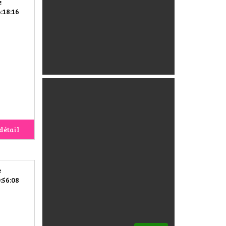
e
:18:16
détail
e
:56:08