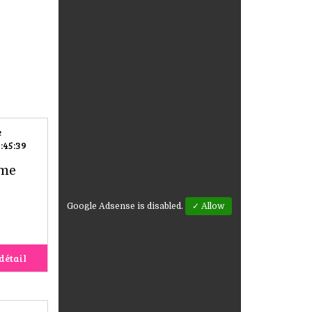
e
:45:39
rme
Google Adsense is disabled.
✓ Allow
détail