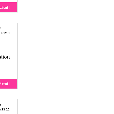
détail
e
:02:53
ation
détail
e
:13:11