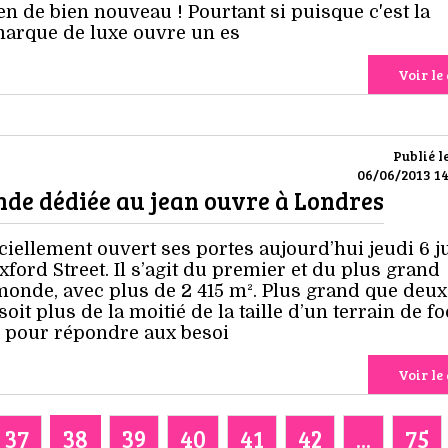
n de bien nouveau ! Pourtant si puisque c'est la
marque de luxe ouvre un es
Voir le 
Publié l
06/06/2013 14
de dédiée au jean ouvre à Londres
ciellement ouvert ses portes aujourd’hui jeudi 6 j
xford Street. Il s’agit du premier et du plus grand
monde, avec plus de 2 415 m². Plus grand que deux
it plus de la moitié de la taille d’un terrain de foo
u pour répondre aux besoi
Voir le 
37
38
39
40
41
42
...
75