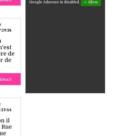
Google Adsense is disabled.
✓ Allow
e
:19:24
u
n'est
ère de
ur de
détail
e
:13:44
n il
é Rue
que