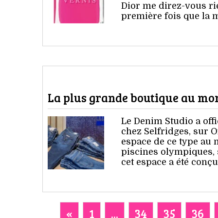
Dior me direz-vous rie
première fois que la 
La plus grande boutique au mon
Le Denim Studio a offi
chez Selfridges, sur O
espace de ce type au 
piscines olympiques, so
cet espace a été conç
«
1
...
34
35
36