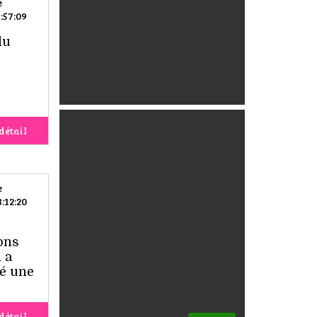
e
:57:09
du
détail
e
:12:20
ions
 a
ré une
détail