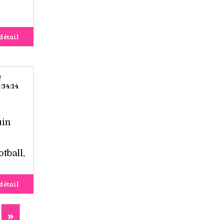
détail
e
:34:14
uin
tball,
détail
»