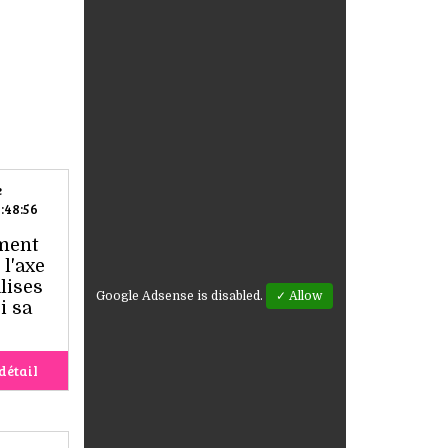
e
:48:56
ement
 l'axe
lises
Google Adsense is disabled.
✓ Allow
i sa
détail