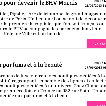
go pour devenir le BHV Marais
Publié l
21/06/2013 14
fel, Pigalle, l'Arc de triomphe, le grand magasin 
toire de Paris. Un lieu que l'on se doit de découvrir
r la première la capitale, que l'on soit français ou
ours le BHV accompagne les parisiens dans leur
l'Hôtel de Ville est un lieu de
Voir le 
 parfums et à la beauté
Publié l
19/06/2013 08
arques de luxe ouvrent des boutiques dédiées à la
gship" regroupant l'ensemble des lignes et collect
es boutiques dédiées à un univers. Chez Chanel on
la première fois en France au 382 rue Saint-Hono
dédiée aux parfums et à la beau
Voir le 