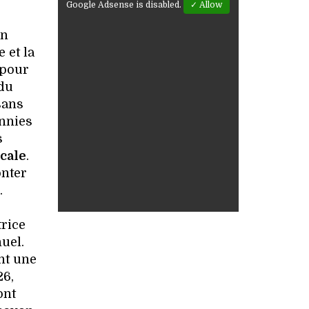
Google Adsense is disabled.
✓ Allow
en
 et la
 pour
 du
sans
ennies
s
ocale
.
onter
.
trice
uel.
nt une
26,
ont