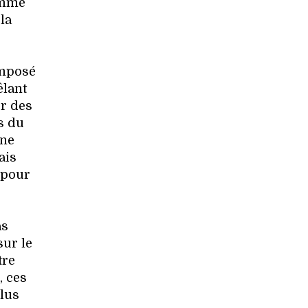
omme
la
 imposé
êlant
er des
s du
une
ais
 pour
as
sur le
tre
, ces
plus