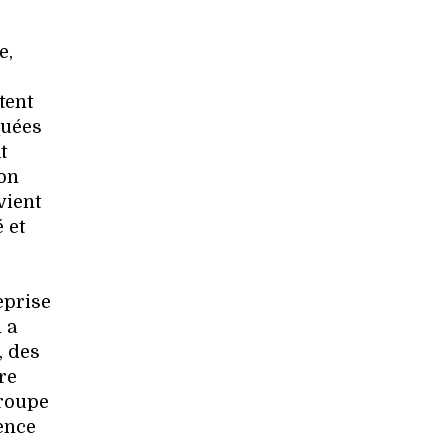
e,
tent
quées
t
ion
vient
 et
eprise
 a
, des
re
groupe
ence