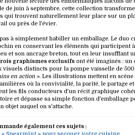
une nouvelle lecture des emblématiques flacons de
le de juin à septembre, cette collection transform
ves qui trouvent naturellement leur place sur un pl
ail ou près de l'évier.
 pas à simplement habiller un emballage. Le duo cr
iochin en conservant les éléments qui participent 
eu et son ancrage breton, tout en leur insufflant u
rois graphismes exclusifs
ont été imaginés : un
x visuels distincts pour la pompe vaisselle de 500
ins en action »
. Les illustrations mettent en scène
ilières où la convivialité, la parité, le partage et
nt les fils conducteurs d'un récit graphique cohé
toire et dépasse sa simple fonction d'emballage 
n objet auquel on s'attache.
mmande également ces sujets :
t « Spearmint » pour secouer votre cuisine