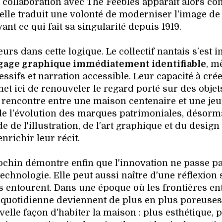
e collaboration avec The Feebles apparaît alors c
 elle traduit une volonté de moderniser l'image de 
nt ce qui fait sa singularité depuis 1919.
leurs dans cette logique. Le collectif nantais s'est
gage graphique immédiatement identifiable
, m
sifs et narration accessible. Leur capacité à cré
met ici de renouveler le regard porté sur des objet
e rencontre entre une maison centenaire et une je
de l'évolution des marques patrimoniales, désorm
 de l'illustration, de l'art graphique et du design
enrichir leur récit.
riochin démontre enfin que l'innovation ne passe p
chnologie. Elle peut aussi naître d'une réflexion 
s entourent. Dans une époque où les frontières en
quotidienne deviennent de plus en plus poreuses
elle façon d'habiter la maison : plus esthétique, 