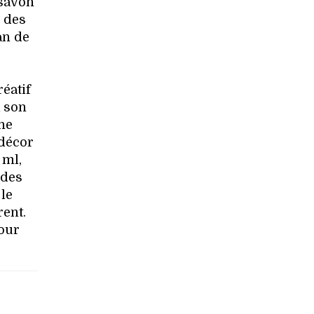
 savon
e des
an de
éatif
à son
ne
 décor
 ml,
 des
 le
rent.
pour