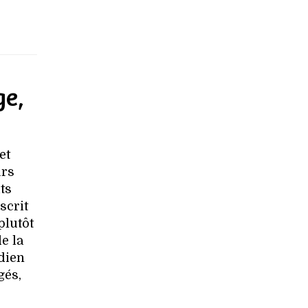
ge,
et
urs
ts
scrit
plutôt
e la
dien
gés,