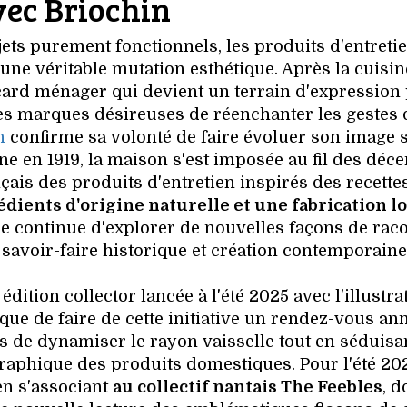
vec Briochin
ts purement fonctionnels, les produits d'entreti
ne véritable mutation esthétique. Après la cuisine
lacard ménager qui devient un terrain d'expression
t les marques désireuses de réenchanter les gestes
n
confirme sa volonté de faire évoluer son image 
ne en 1919, la maison s'est imposée au fil des déc
çais des produits d'entretien inspirés des recette
édients d'origine naturelle et une fabrication l
lle continue d'explorer de nouvelles façons de rac
 savoir-faire historique et création contemporaine
ition collector lancée à l'été 2025 avec l'illustra
e de faire de cette initiative un rendez-vous ann
s de dynamiser le rayon vaisselle tout en séduisa
graphique des produits domestiques. Pour l'été 20
en s'associant
au collectif nantais The Feebles
, d