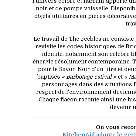
l'univers coloré et narratif apporte 
noir et de pompe vaisselle. Disponib
objets utilitaires en pièces décorati
trav
Le travail de The Feebles ne consiste
revisite les codes historiques de Br
identité, notamment son célèbre bl
énergie résolument contemporaine.
T
pour le Savon Noir d'un litre et deu
baptisés
« Barbotage estival »
et
« Ma
personnages dans des situations fam
respect de l'environnement devienne
Chaque flacon raconte ainsi une his
devenir u
On vous reco
KitchenAid adopte le ver