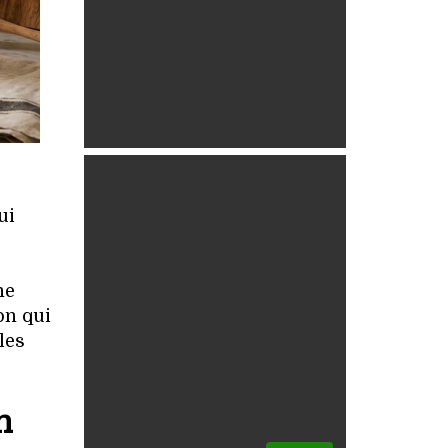
ui
ne
on qui
les
n