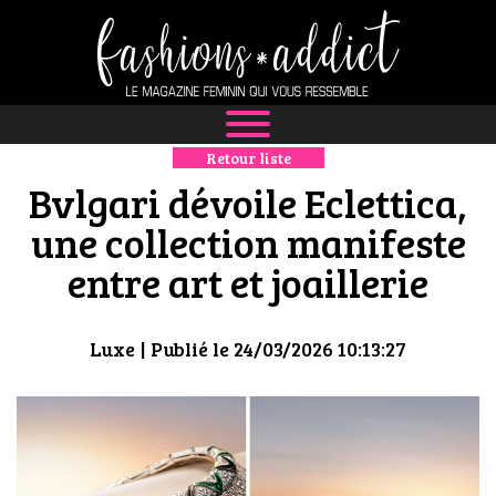
Retour liste
NEWS
Bvlgari dévoile Eclettica,
MODE
une collection manifeste
entre art et joaillerie
LUXE
DÉFILÉS
Luxe
| Publié le 24/03/2026 10:13:27
BOUTIQUE
CULTURE