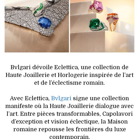
HIGH TECH
MAISON
AUTO
LIEUX TENDANCES
BEAUTÉ
Bvlgari dévoile Eclettica, une collection de
Haute Joaillerie et Horlogerie inspirée de l’art
MODE DE RUE
et de l’éclectisme romain.
JEUNES CRÉATEURS
Avec Eclettica,
Bvlgari
signe une collection
manifeste où la Haute Joaillerie dialogue avec
HISTOIRE DES MARQUES
l’art. Entre pièces transformables, Capolavori
d’exception et vision éclectique, la Maison
DÉCO
romaine repousse les frontières du luxe
contemporain.