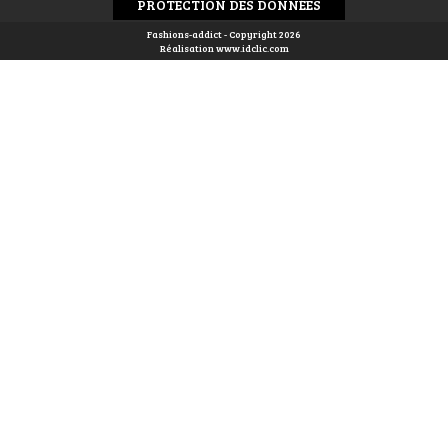
PROTECTION DES DONNÉES
Fashions-addict - Copyright 2026
Réalisation
www.idclic.com