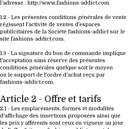
HIGH TECH
l’adresse : http://www.fashions-addict.com
MAISON
1.2 - Les présentes conditions générales de vente
régissent l'activité de ventes d'espaces
AUTO
publicitaires de la Société fashions-addict sur le
site fashions-addict.com.
LIEUX TENDANCES
1.3 - La signature du bon de commande implique
BEAUTÉ
l'acceptation sans réserve des présentes
conditions générales quelque soit le moyen
MODE DE RUE
ou le support de l'ordre d'achat reçu par
fashions-addict.com.
JEUNES CRÉATEURS
Article 2 - Offre et tarifs
HISTOIRE DES MARQUES
2.1 - Les emplacements, formes et modalités
DÉCO
d'affichage des insertions proposées ainsi que
les prix y afférents sont ceux en vigueur au jour