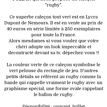
HIGH TECH
"rugby".
MAISON
Ce superbe caleçon tout vert est en Lycra
Dupont de Nemours. Il est en vente au prix de
AUTO
40 euros en série limitée à 250 exemplaires
pour toute la France.
LIEUX TENDANCES
Alors mesdames si vous voulez que votre
chéri adopte un look impeccable et
BEAUTÉ
decontracté devant sa tv, dépechez-vous !!
MODE DE RUE
La couleur verte de ce caleçon symbolise le
vert pelouse du rectangle de jeu. D'autres
JEUNES CRÉATEURS
petits détails se référent au rugby comme la
bande qui rappelle vraiment le rugby avec un
HISTOIRE DES MARQUES
graphisme spécial, une forme ovale rappelant
le ballon de rugby.
DÉCO
Disponibilité : courant Juillet