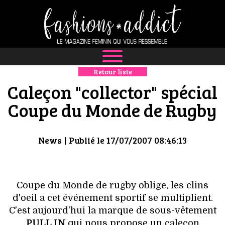
Retour liste
NEWS
Caleçon "collector" spécial
MODE
Coupe du Monde de Rugby
LUXE
News
| Publié le 17/07/2007 08:46:13
DÉFILÉS
BOUTIQUE
Coupe du Monde de rugby oblige, les clins
d'oeil a cet événement sportif se multiplient.
CULTURE
C'est aujourd'hui la marque de sous-vêtement
PULL IN
qui nous propose un caleçon