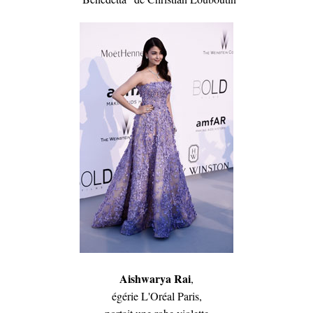
Aishwarya Rai
,
égérie L'Oréal Paris,