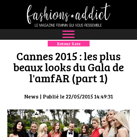
Retour liste
NEWS
Cannes 2015 : les plus
MODE
beaux looks du Gala de
l'amfAR (part 1)
LUXE
DÉFILÉS
News
| Publié le 22/05/2015 14:49:31
BOUTIQUE
CULTURE