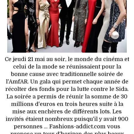
HIGH TECH
MAISON
AUTO
LIEUX TENDANCES
Ce jeudi 21 mai au soir, le monde du cinéma et
BEAUTÉ
celui de la mode se réunissaient pour la
bonne cause avec traditionnelle soirée de
MODE DE RUE
l'AmfAR. Un gala qui permet chaque année de
récolter des fonds pour la lutte contre le Sida.
JEUNES CRÉATEURS
La soirée a permis de réunir la somme de 30
millions d'euros en trois heures suite à la
HISTOIRE DES MARQUES
mise aux enchères de différents lots. Les
invités étaient nombreux puisqu'il y avait 900
DÉCO
personnes ... Fashions-addict.com vous