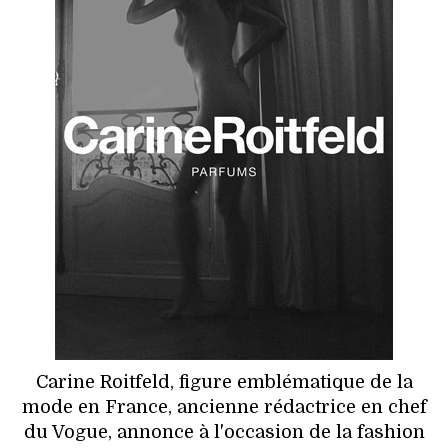
HIGH TECH
MAISON
AUTO
LIEUX TENDANCES
BEAUTÉ
MODE DE RUE
JEUNES CRÉATEURS
HISTOIRE DES MARQUES
Carine Roitfeld, figure emblématique de la
DÉCO
mode en France, ancienne rédactrice en chef
du Vogue, annonce à l'occasion de la fashion