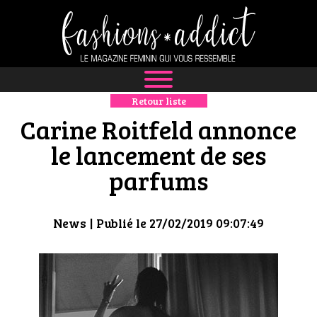
Retour liste
NEWS
Carine Roitfeld annonce
MODE
le lancement de ses
parfums
LUXE
DÉFILÉS
News
| Publié le 27/02/2019 09:07:49
BOUTIQUE
CULTURE