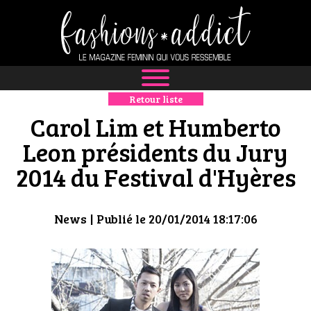
Retour liste
NEWS
Carol Lim et Humberto
MODE
Leon présidents du Jury
2014 du Festival d'Hyères
LUXE
DÉFILÉS
News
| Publié le 20/01/2014 18:17:06
BOUTIQUE
CULTURE