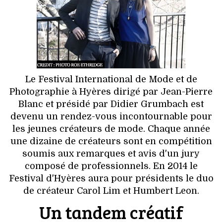
HIGH TECH
MAISON
AUTO
LIEUX TENDANCES
Le Festival International de Mode et de
Photographie à Hyères dirigé par Jean-Pierre
BEAUTÉ
Blanc et présidé par Didier Grumbach est
devenu un rendez-vous incontournable pour
MODE DE RUE
les jeunes créateurs de mode. Chaque année
une dizaine de créateurs sont en compétition
JEUNES CRÉATEURS
soumis aux remarques et avis d'un jury
composé de professionnels. En 2014 le
HISTOIRE DES MARQUES
Festival d'Hyères aura pour présidents le duo
de créateur Carol Lim et Humbert Leon.
DÉCO
Un tandem créatif