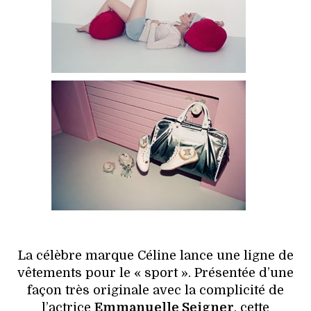
HIGH TECH
MAISON
AUTO
LIEUX TENDANCES
BEAUTÉ
MODE DE RUE
JEUNES CRÉATEURS
HISTOIRE DES MARQUES
La célèbre marque Céline lance une ligne de
vêtements pour le « sport ». Présentée d’une
DÉCO
façon très originale avec la complicité de
l’actrice
Emmanuelle Seigner
, cette