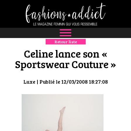
Retour liste
NEWS
Celine lance son «
MODE
Sportswear Couture »
LUXE
Luxe
| Publié le 12/03/2008 18:27:08
DÉFILÉS
BOUTIQUE
CULTURE