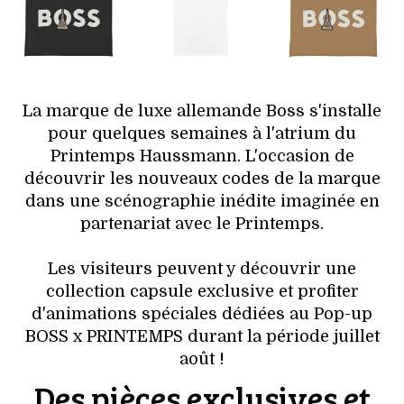
HIGH TECH
MAISON
AUTO
La marque de luxe allemande Boss s'installe
pour quelques semaines à l'atrium du
LIEUX TENDANCES
Printemps Haussmann. L'occasion de
découvrir les nouveaux codes de la marque
BEAUTÉ
dans une scénographie inédite imaginée en
partenariat avec le Printemps.
MODE DE RUE
Les visiteurs peuvent y découvrir une
JEUNES CRÉATEURS
collection capsule exclusive et profiter
d'animations spéciales dédiées au Pop-up
HISTOIRE DES MARQUES
BOSS x PRINTEMPS durant la période juillet
août !
DÉCO
Des pièces exclusives et