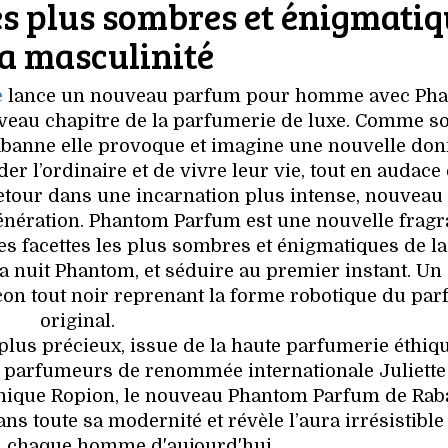
les plus sombres et énigmati
la masculinité
e
lance un nouveau parfum pour homme avec Pha
veau chapitre de la parfumerie de luxe. Comme s
abanne elle provoque et imagine une nouvelle do
 l’ordinaire et de vivre leur vie, tout en audace 
etour dans une incarnation plus intense, nouveau 
génération. Phantom Parfum est une nouvelle frag
es facettes les plus sombres et énigmatiques de la
la nuit Phantom, et séduire au premier instant. Un
on tout noir reprenant la forme robotique du pa
original.
 plus précieux, issue de la haute parfumerie éthiqu
s parfumeurs de renommée internationale Juliette
nique Ropion, le nouveau Phantom Parfum de Ra
ns toute sa modernité et révèle l’aura irrésistible
 chaque homme d'aujourd'hui.