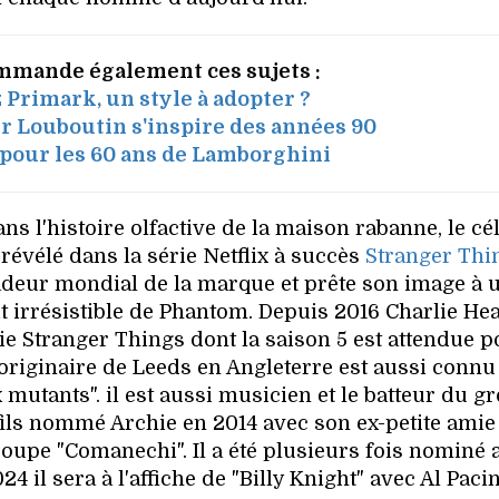
mmande également ces sujets :
 Primark, un style à adopter ?
r Louboutin s'inspire des années 90
 pour les 60 ans de Lamborghini
s l'histoire olfactive de la maison rabanne, le cé
, révélé dans la série Netflix à succès
Stranger Thi
adeur mondial de la marque et prête son image à 
it irrésistible de Phantom. Depuis 2016 Charlie He
ie Stranger Things dont la saison 5 est attendue p
r originaire de Leeds en Angleterre est aussi conn
 mutants". il est aussi musicien et le batteur du g
 fils nommé Archie en 2014 avec son ex-petite amie
pe "Comanechi". Il a été plusieurs fois nominé 
 il sera à l'affiche de "Billy Knight" avec Al Pacin