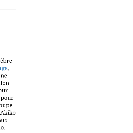
lèbre
ngs
,
une
aton
our
u pour
roupe
 Akiko
aux
o.