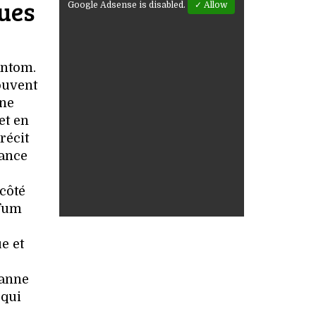
ques
Google Adsense is disabled.
✓ Allow
ntom.
ouvent
nne
et en
récit
rance
 côté
rfum
e et
banne
 qui