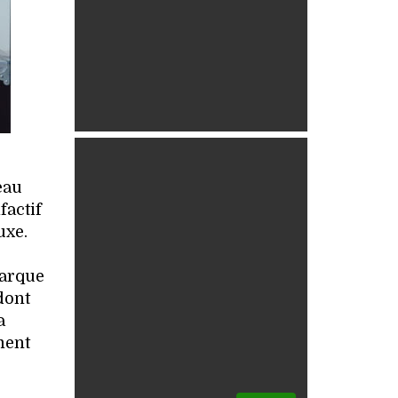
eau
factif
uxe.
marque
dont
a
ment