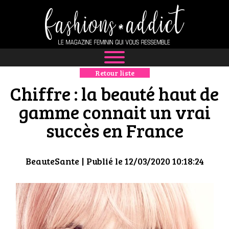
Retour liste
NEWS
Chiffre : la beauté haut de
MODE
gamme connait un vrai
succès en France
LUXE
DÉFILÉS
BeauteSante
| Publié le 12/03/2020 10:18:24
BOUTIQUE
CULTURE