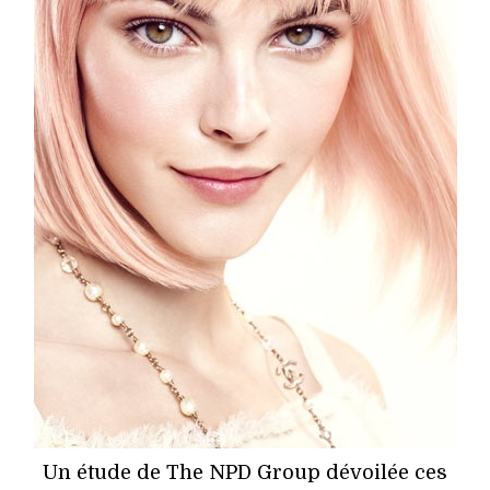
HIGH TECH
MAISON
AUTO
LIEUX TENDANCES
BEAUTÉ
MODE DE RUE
JEUNES CRÉATEURS
HISTOIRE DES MARQUES
DÉCO
Un étude de The NPD Group dévoilée ces