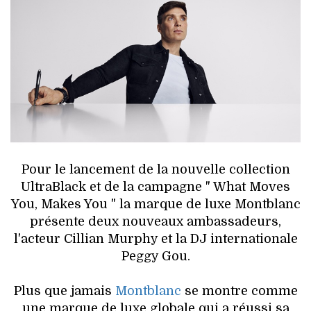
HIGH TECH
MAISON
AUTO
LIEUX TENDANCES
BEAUTÉ
Pour le lancement de la nouvelle collection
MODE DE RUE
UltraBlack et de la campagne " What Moves
You, Makes You " la marque de luxe Montblanc
JEUNES CRÉATEURS
présente deux nouveaux ambassadeurs,
l'acteur Cillian Murphy et la DJ internationale
HISTOIRE DES MARQUES
Peggy Gou.
DÉCO
Plus que jamais
Montblanc
se montre comme
une marque de luxe globale qui a réussi sa