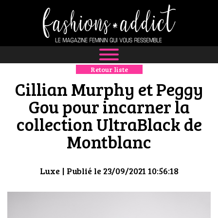
Retour liste
NEWS
Cillian Murphy et Peggy
MODE
Gou pour incarner la
collection UltraBlack de
LUXE
Montblanc
DÉFILÉS
BOUTIQUE
Luxe
| Publié le 23/09/2021 10:56:18
CULTURE