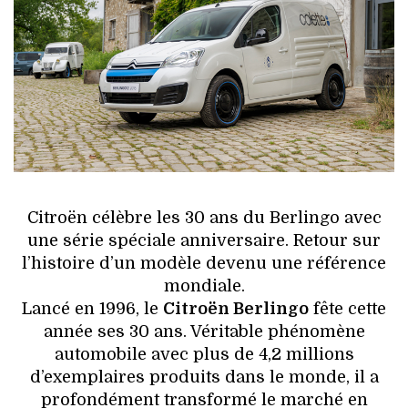
HIGH TECH
MAISON
AUTO
LIEUX TENDANCES
BEAUTÉ
Citroën célèbre les 30 ans du Berlingo avec
MODE DE RUE
une série spéciale anniversaire. Retour sur
l’histoire d’un modèle devenu une référence
JEUNES CRÉATEURS
mondiale.
Lancé en 1996, le
Citroën Berlingo
fête cette
HISTOIRE DES MARQUES
année ses 30 ans. Véritable phénomène
automobile avec plus de 4,2 millions
DÉCO
d’exemplaires produits dans le monde, il a
profondément transformé le marché en