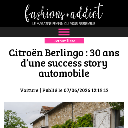
Retour liste
NEWS
Citroën Berlingo : 30 ans
MODE
d’une success story
automobile
LUXE
DÉFILÉS
Voiture
| Publié le 07/06/2026 12:19:12
BOUTIQUE
CULTURE