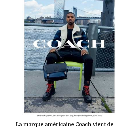
HIGH TECH
MAISON
AUTO
LIEUX TENDANCES
BEAUTÉ
MODE DE RUE
JEUNES CRÉATEURS
HISTOIRE DES MARQUES
DÉCO
La marque américaine Coach vient de