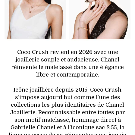
HIGH TECH
MAISON
AUTO
LIEUX TENDANCES
Coco Crush revient en 2026 avec une
joaillerie souple et audacieuse. Chanel
BEAUTÉ
réinvente le matelassé dans une élégance
libre et contemporaine.
MODE DE RUE
Icône joaillière depuis 2015, Coco Crush
JEUNES CRÉATEURS
s’impose aujourd’hui comme l’une des
collections les plus identitaires de Chanel
HISTOIRE DES MARQUES
Joaillerie. Reconnaissable entre toutes par
son motif matelassé, hommage direct à
DÉCO
Gabrielle Chanel et à l’iconique sac 2.55, la