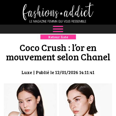
Retour liste
NEWS
Coco Crush : l’or en
MODE
mouvement selon Chanel
LUXE
Luxe
| Publié le 12/01/2026 14:11:41
DÉFILÉS
BOUTIQUE
CULTURE