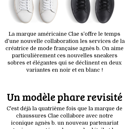
HIGH TECH
MAISON
AUTO
La marque américaine Clae s'offre le temps
d'une nouvelle collaboration les services de la
LIEUX TENDANCES
créatrice de mode française agnès b. On aime
particulièrement ces nouvelles sneakers
BEAUTÉ
sobres et élégantes qui se déclinent en deux
variantes en noir et en blanc !
MODE DE RUE
JEUNES CRÉATEURS
Un modèle phare revisité
HISTOIRE DES MARQUES
C'est déjà la quatrième fois que la marque de
DÉCO
chaussures Clae collabore avec notre
iconique agnès b. un nouveau partenariat