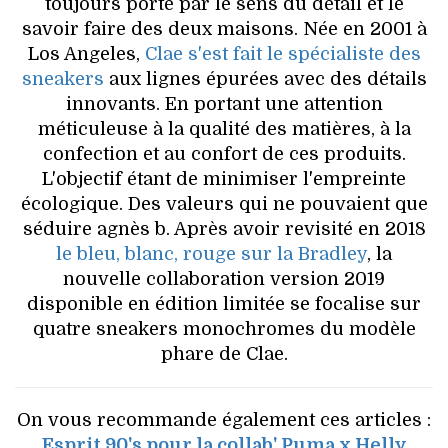
VOYAGES & LOISIRS
toujours porté par le sens du détail et le
savoir faire des deux maisons. Née en 2001 à
Los Angeles,
Clae s'est fait le spécialiste des
sneakers
aux lignes épurées avec des détails
innovants. En portant une attention
méticuleuse à la qualité des matières, à la
confection et au confort de ces produits.
L'objectif étant de minimiser l'empreinte
écologique. Des valeurs qui ne pouvaient que
séduire agnès b. Après avoir revisité en 2018
le bleu, blanc, rouge sur la Bradley
, la
nouvelle collaboration version 2019
disponible en édition limitée se focalise sur
quatre sneakers monochromes du modèle
phare de Clae.
On vous recommande également ces articles :
Esprit 90's pour la collab' Puma x Helly