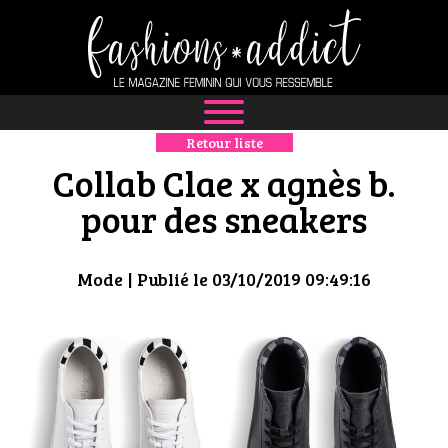
Retour liste
NEWS
Collab Clae x agnès b.
MODE
pour des sneakers
LUXE
Mode
| Publié le 03/10/2019 09:49:16
DÉFILÉS
BOUTIQUE
CULTURE