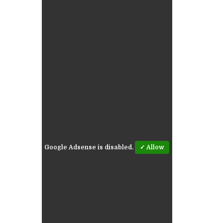
Google Adsense is disabled.
✓ Allow