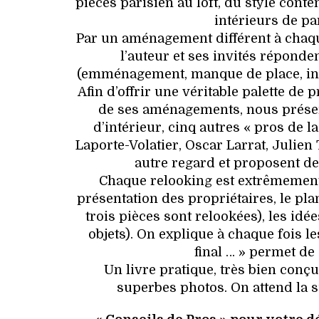
pièces parisien au loft, du style con
intérieurs de par
Par un aménagement différent à chaque
l’auteur et ses invités réponde
(emménagement, manque de place, inté
Afin d’offrir une véritable palette de 
de ses aménagements, nous présent
d’intérieur, cinq autres « pros de l
Laporte-Volatier, Oscar Larrat, Julien
autre regard et proposent de
Chaque relooking est extrêmement 
présentation des propriétaires, le pla
trois pièces sont relookées), les idé
objets). On explique à chaque fois le
final … » permet de
Un livre pratique, très bien conç
superbes photos. On attend la 