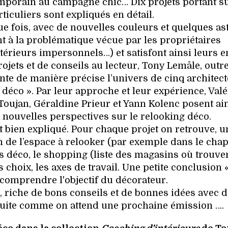
temporain au campagne chic… Dix projets portant s
ticuliers sont expliqués en détail.
 fois, avec de nouvelles couleurs et quelques as
nt à la problématique vécue par les propriétaires
rieurs impersonnels…) et satisfont ainsi leurs e
projets et de conseils au lecteur, Tony Lemâle, outr
e de manière précise l’univers de cinq architect
a déco ». Par leur approche et leur expérience, Valé
 Toujan, Géraldine Prieur et Yann Kolenc posent ai
 nouvelles perspectives sur le relooking déco.
bien expliqué. Pour chaque projet on retrouve, u
n de l’espace à relooker (par exemple dans le chapi
es déco, le shopping (liste des magasins où trouver
s choix, les axes de travail. Une petite conclusion 
 comprendre l'objectif du décorateur.
u, riche de bons conseils et de bonnes idées avec 
suite comme on attend une prochaine émission ….