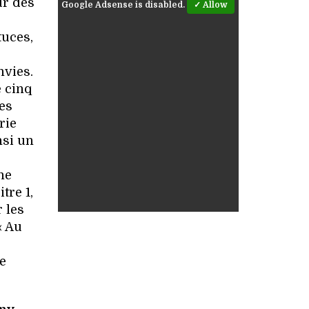
ur des
Google Adsense is disabled.
✓ Allow
tuces,
nvies.
e cinq
es
rie
nsi un
ne
tre 1,
 les
« Au
de