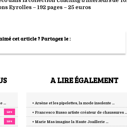
déco
dans la collection
Coaching d’intérieurs
de To
ns Eyrolles – 192 pages – 25 euros
imé cet article ? Partagez le :
US
A LIRE ÉGALEMENT
 ...
+ Arsène et les pipelettes, la mode insolente ...
Lire
+ Francesco Russo artiste créateur de chaussures ..
Lire
+ Marie Mas imagine la Haute Joaillerie ...