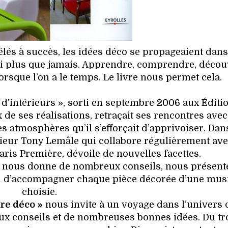
élés à succès, les idées déco se propageaient dans
hui plus que jamais. Apprendre, comprendre, décou
lorsque l’on a le temps. Le livre nous permet cela.
d’intérieurs », sorti en septembre 2006 aux Éditi
ix de ses réalisations, retraçait ses rencontres avec
les atmosphères qu’il s’efforçait d’apprivoiser. Da
érieur Tony Lemâle qui collabore régulièrement av
Paris Première, dévoile de nouvelles facettes.
, nous donne de nombreux conseils, nous présent
inal d’accompagner chaque pièce décorée d’une mu
choisie.
re déco »
nous invite à un voyage dans l’univers 
ux conseils et de nombreuses bonnes idées. Du tr