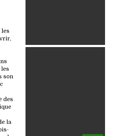
 les
vrir,
ons
 les
ns son
ec
e des
sique
de la
ois-