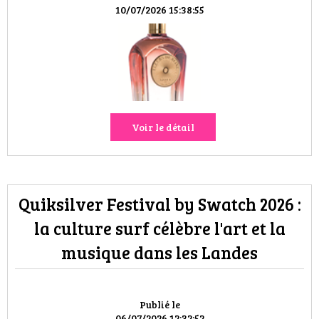
HIGH TECH
10/07/2026 15:38:55
MAISON
AUTO
LIEUX TENDANCES
Voir le détail
BEAUTÉ
MODE DE RUE
Quiksilver Festival by Swatch 2026 :
JEUNES CRÉATEURS
la culture surf célèbre l'art et la
musique dans les Landes
HISTOIRE DES MARQUES
DÉCO
Publié le
06/07/2026 12:32:52