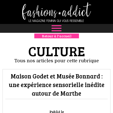
Retour à l'accueil
NEWS
CULTURE
MODE
Tous nos articles pour cette rubrique
LUXE
Maison Godet et Musée Bonnard :
DÉFILÉS
une expérience sensorielle inédite
BOUTIQUE
autour de Marthe
CULTURE
Publié le