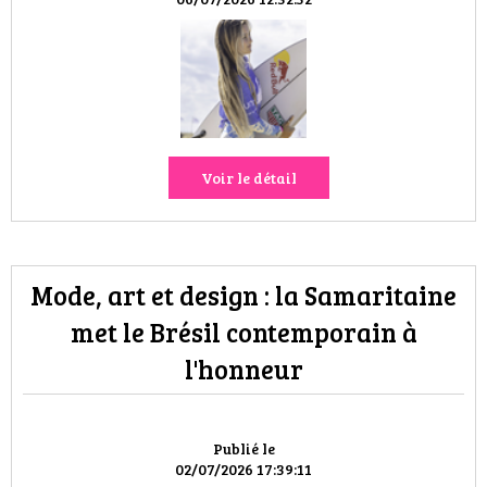
VOYAGES & LOISIRS
Voir le détail
Mode, art et design : la Samaritaine
met le Brésil contemporain à
l'honneur
Publié le
02/07/2026 17:39:11