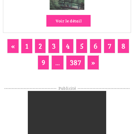
Voir le détail
«
1
2
3
4
5
6
7
8
9
...
387
»
Publicité