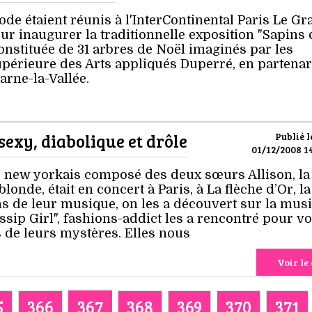
e étaient réunis à l'InterContinental Paris Le Gr
ur inaugurer la traditionnelle exposition "Sapins 
onstituée de 31 arbres de Noël imaginés par les
upérieure des Arts appliqués Duperré, en partenar
arne-la-Vallée.
sexy, diabolique et drôle
Publié l
01/12/2008 14
e new yorkais composé des deux sœurs Allison, la
blonde, était en concert à Paris, à La flèche d’Or, la
s de leur musique, on les a découvert sur la mus
ssip Girl", fashions-addict les a rencontré pour v
 de leurs mystères. Elles nous
Voir le 
5
366
367
368
369
370
371