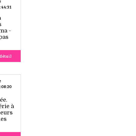
e
:44:31
a
s
ma -
 pas
détail
e
:08:20
ée.
érie à
leurs
des