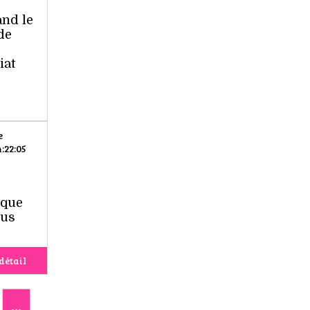
and le
de
iat
e
:22:05
ique
ous
détail
...