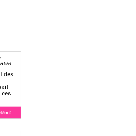
e
:46:44
l des
ait
e ces
détail