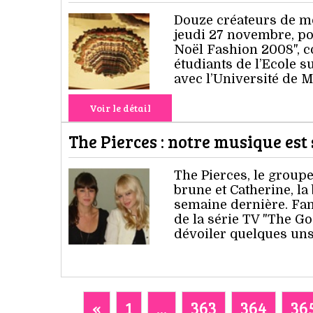
Douze créateurs de mod
jeudi 27 novembre, po
Noël Fashion 2008", c
étudiants de l’Ecole s
avec l’Université de M
Voir le détail
The Pierces : notre musique est 
The Pierces, le group
brune et Catherine, la 
semaine dernière. Fan
de la série TV "The Go
dévoiler quelques uns
«
1
...
363
364
36