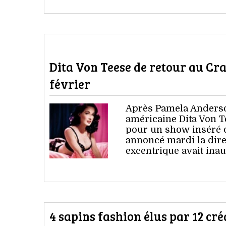
Dita Von Teese de retour au Cr
février
Après Pamela Anderso
américaine Dita Von Te
pour un show inséré d
annoncé mardi la dire
excentrique avait ina
4 sapins fashion élus par 12 cr