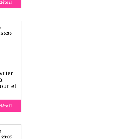
détail
e
:56:36
vrier
a
our et
détail
e
:23:05