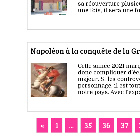
sa réouverture plusieu
une fois, il sera une fo
Napoléon à la conquête de la Gr
Cette année 2021 marq
donc compliquer d'éc
majeur. Si les controv
personnage, il est tou
notre pays. Avec l'ex
«
1
...
35
36
37