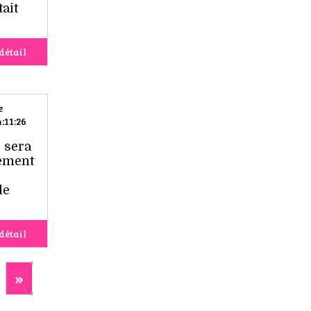
ait
détail
e
:11:26
 sera
ement
de
détail
»