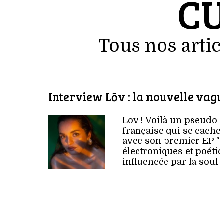
C
Tous nos artic
Interview Lōv : la nouvelle vag
Lōv ! Voilà un pseudo 
française qui se cach
avec son premier EP " 
électroniques et poét
influencée par la soul 