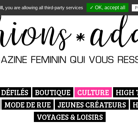
l,
you are allowing all third-party services
✓ OK, accept all
P
DÉFILÉS
BOUTIQUE
CULTURE
HIGH 
MODE DE RUE
JEUNES CRÉATEURS
H
VOYAGES & LOISIRS