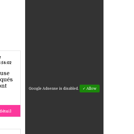
e
:56:02
euse
rqués
ont
Google Adsense is disabled.
✓ Allow
détail