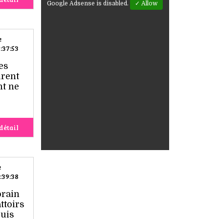
Google Adsense is disabled.
✓ Allow
e
:37:53
es
urent
nt ne
détail
e
:39:38
orain
ttoirs
puis