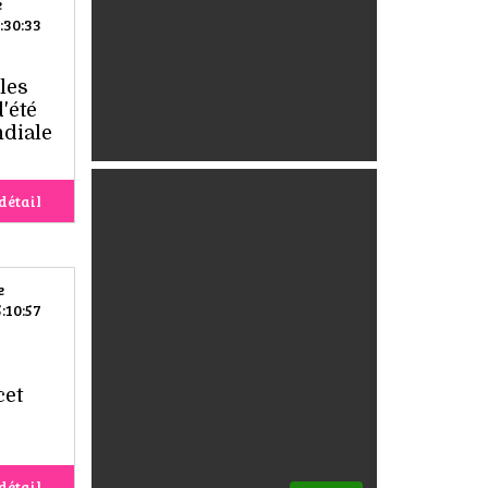
e
:30:33
les
'été
ndiale
détail
e
:10:57
cet
détail