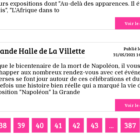
rs expositions dont "Au-delà des apparences. Il ét
is", "L'Afrique dans to
Voir le 
ande Halle de La Villette
Publié l
31/05/2021 14
ue le bicentenaire de la mort de Napoléon, il vous
happer aux nombreux rendez-vous avec cet évén
erses se font jour autour de ces célébrations et du
tefois une histoire bien réelle qui a marqué la vie 
position "Napoléon" la Grande
Voir le 
38
39
40
41
42
43
...
387