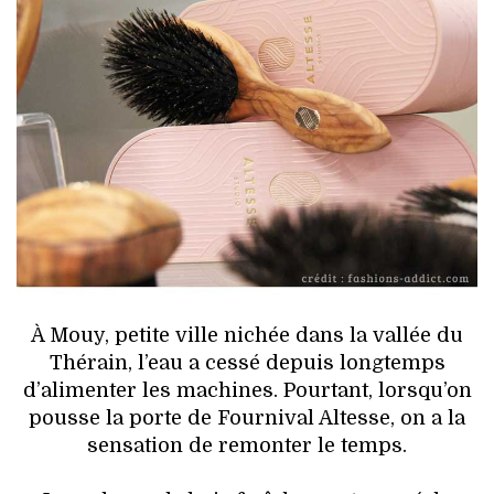
HIGH TECH
MAISON
AUTO
LIEUX TENDANCES
BEAUTÉ
MODE DE RUE
JEUNES CRÉATEURS
À Mouy, petite ville nichée dans la vallée du
Thérain, l’eau a cessé depuis longtemps
HISTOIRE DES MARQUES
d’alimenter les machines. Pourtant, lorsqu’on
pousse la porte de Fournival Altesse, on a la
DÉCO
sensation de remonter le temps.