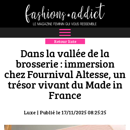
Retour liste
NEWS
Dans la vallée de la
MODE
brosserie : immersion
chez Fournival Altesse, un
LUXE
trésor vivant du Made in
DÉFILÉS
France
BOUTIQUE
Luxe
| Publié le 17/11/2025 08:25:25
CULTURE