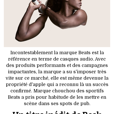
HIGH TECH
MAISON
AUTO
LIEUX TENDANCES
BEAUTÉ
Incontestablement la marque Beats est la
référence en terme de casques audio. Avec
MODE DE RUE
des produits performants et des campagnes
impactantes, la marque a su s'imposer très
JEUNES CRÉATEURS
vite sur ce marché, elle est même devenue la
propriété d'apple qui a reconnu là un succès
HISTOIRE DES MARQUES
confirmé. Marque chouchou des sportifs
Beats a pris pour habitude de les mettre en
DÉCO
scène dans ses spots de pub.