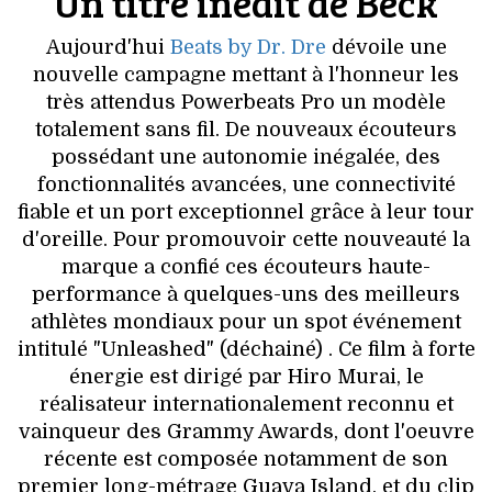
Un titre inédit de Beck
VOYAGES & LOISIRS
Aujourd'hui
Beats by Dr. Dre
dévoile une
nouvelle campagne mettant à l'honneur les
très attendus Powerbeats Pro un modèle
totalement sans fil. De nouveaux écouteurs
possédant une autonomie inégalée, des
fonctionnalités avancées, une connectivité
fiable et un port exceptionnel grâce à leur tour
d'oreille. Pour promouvoir cette nouveauté la
marque a confié ces écouteurs haute-
performance à quelques-uns des meilleurs
athlètes mondiaux pour un spot événement
intitulé "Unleashed" (déchainé) . Ce film à forte
énergie est dirigé par Hiro Murai, le
réalisateur internationalement reconnu et
vainqueur des Grammy Awards, dont l'oeuvre
récente est composée notamment de son
premier long-métrage Guava Island, et du clip