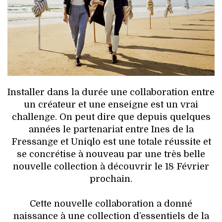
HIGH TECH
MAISON
AUTO
LIEUX TENDANCES
Installer dans la durée une collaboration entre
BEAUTÉ
un créateur et une enseigne est un vrai
challenge. On peut dire que depuis quelques
MODE DE RUE
années le partenariat entre Ines de la
Fressange et Uniqlo est une totale réussite et
JEUNES CRÉATEURS
se concrétise à nouveau par une très belle
nouvelle collection à découvrir le 18 Février
HISTOIRE DES MARQUES
prochain.
DÉCO
Cette nouvelle collaboration a donné
naissance à une collection d’essentiels de la