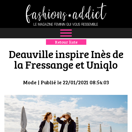
Retour liste
NEWS
Deauville inspire Inès de
MODE
la Fressange et Uniqlo
LUXE
Mode
| Publié le 22/01/2021 08:54:03
DÉFILÉS
BOUTIQUE
CULTURE