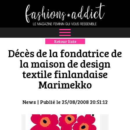
Retour liste
NEWS
Décès de la fondatrice de
MODE
la maison de design
textile finlandaise
LUXE
Marimekko
DÉFILÉS
BOUTIQUE
News
| Publié le 25/08/2008 20:51:12
CULTURE