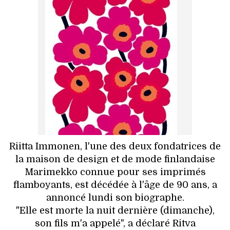
HIGH TECH
MAISON
AUTO
LIEUX TENDANCES
BEAUTÉ
MODE DE RUE
Riitta Immonen, l'une des deux fondatrices de
JEUNES CRÉATEURS
la maison de design et de mode finlandaise
Marimekko connue pour ses imprimés
HISTOIRE DES MARQUES
flamboyants, est décédée à l'âge de 90 ans, a
annoncé lundi son biographe.
DÉCO
"Elle est morte la nuit dernière (dimanche),
son fils m'a appelé", a déclaré Ritva