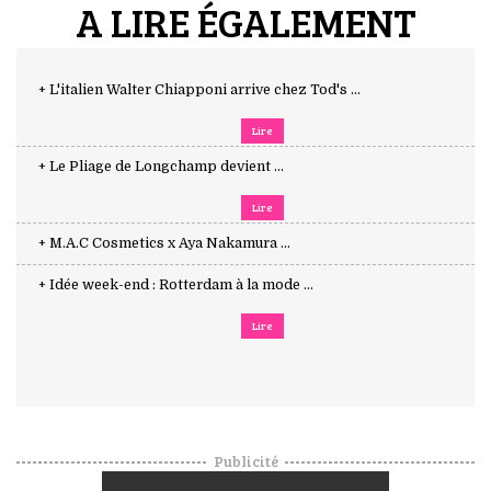
A LIRE ÉGALEMENT
+ L'italien Walter Chiapponi arrive chez Tod's ...
Lire
+ Le Pliage de Longchamp devient ...
Lire
+ M.A.C Cosmetics x Aya Nakamura ...
+ Idée week-end : Rotterdam à la mode ...
Lire
Publicité