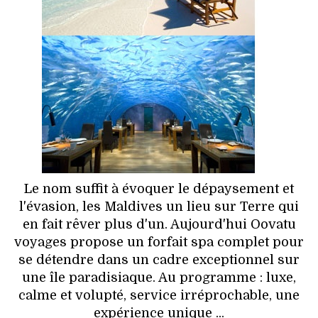
HIGH TECH
MAISON
AUTO
LIEUX TENDANCES
BEAUTÉ
MODE DE RUE
Le nom suffit à évoquer le dépaysement et
l'évasion, les Maldives un lieu sur Terre qui
JEUNES CRÉATEURS
en fait rêver plus d'un. Aujourd'hui Oovatu
voyages propose un forfait spa complet pour
HISTOIRE DES MARQUES
se détendre dans un cadre exceptionnel sur
une île paradisiaque. Au programme : luxe,
DÉCO
calme et volupté, service irréprochable, une
expérience unique ...